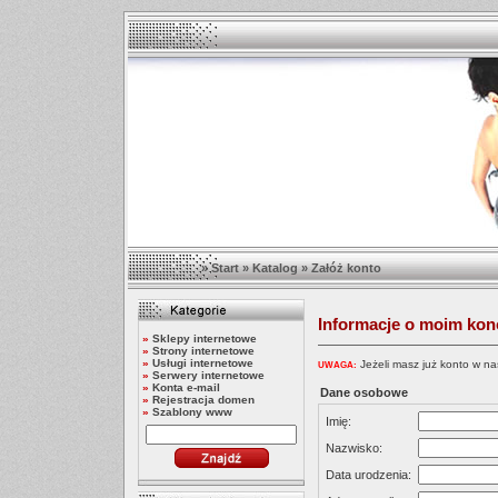
»
Start
»
Katalog
»
Załóż konto
Informacje o moim kon
»
Sklepy internetowe
»
Strony internetowe
»
Usługi internetowe
Jeżeli masz już konto w na
UWAGA:
»
Serwery internetowe
»
Konta e-mail
Dane osobowe
»
Rejestracja domen
»
Szablony www
Imię:
Nazwisko:
Data urodzenia: