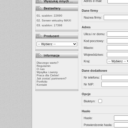
Adres e-mail:
Dane firmy
01.
szablon: 22690
Nazwa firmy:
02.
Serwer wirtualny MAXI
03.
szablon: 17398
Adres
Ulica i nr domu:
Kod pocztowy:
Miasto:
Województwo:
Kraj:
Dlaczego warto?
Regulamin
O nas
Dane dodatkowe
Wysyłka i zwroty
Praca dla Ciebie!
Nr telefonu:
Jak zostać partnerem?
Portfolio
Nr NIP:
Kontakt
Opcje
Biuletyn:
Hasło
Hasło:
Potwierdzenie hasła: