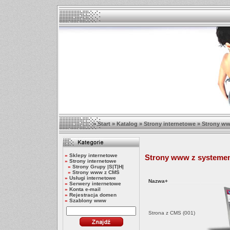
»
Start
»
Katalog
»
Strony internetowe
»
Strony w
»
Sklepy internetowe
Strony www z systeme
»
Strony internetowe
»
Strony Grupy |S|T|H|
»
Strony www z CMS
»
Usługi internetowe
Nazwa+
»
Serwery internetowe
»
Konta e-mail
»
Rejestracja domen
»
Szablony www
Strona z CMS (001)