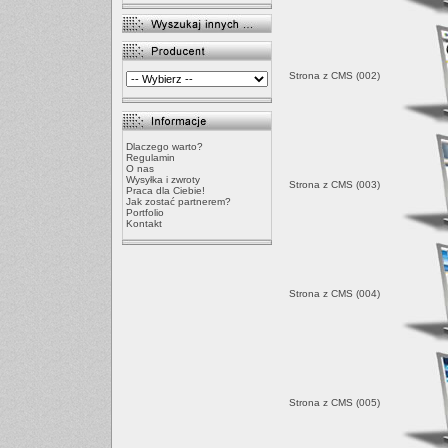
Strona z CMS (002)
Dlaczego warto?
Regulamin
O nas
Wysyłka i zwroty
Strona z CMS (003)
Praca dla Ciebie!
Jak zostać partnerem?
Portfolio
Kontakt
Strona z CMS (004)
Strona z CMS (005)