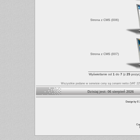
Strona z CMS (006)
Strona z CMS (007)
Wyświetlanie od
1
do
7
(z
25
pozycj
Wszystkie podane w serwisie ceny są cenami netto (VAT 22%
Dzisiaj jest: 06 sierpień
Design by © 2
Cop