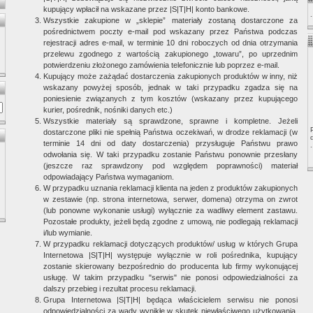
kupujący wpłacił na wskazane przez |S|T|H| konto bankowe.
Wszystkie zakupione w „sklepie” materiały zostaną dostarczone za
pośrednictwem poczty e-mail pod wskazany przez Państwa podczas
rejestracji adres e-mail, w terminie 10 dni roboczych od dnia otrzymania
przelewu zgodnego z wartością zakupionego „towaru”, po uprzednim
potwierdzeniu złożonego zamówienia telefonicznie lub poprzez e-mail.
Kupujący może zażądać dostarczenia zakupionych produktów w inny, niż
wskazany powyżej sposób, jednak w taki przypadku zgadza się na
poniesienie związanych z tym kosztów (wskazany przez kupującego
kurier, pośrednik, nośniki danych etc.)
Wszystkie materiały są sprawdzone, sprawne i kompletne. Jeżeli
dostarczone pliki nie spełnią Państwa oczekiwań, w drodze reklamacji (w
terminie 14 dni od daty dostarczenia) przysługuje Państwu prawo
.
odwołania się. W taki przypadku zostanie Państwu ponownie przesłany
(jeszcze raz sprawdzony pod względem poprawności) materiał
odpowiadający Państwa wymaganiom.
W przypadku uznania reklamacji klienta na jeden z produktów zakupionych
w zestawie (np. strona internetowa, serwer, domena) otrzyma on zwrot
(lub ponowne wykonanie usługi) wyłącznie za wadliwy element zastawu.
Pozostałe produkty, jeżeli będą zgodne z umową, nie podlegają reklamacji
i/lub wymianie.
W przypadku reklamacji dotyczących produktów/ usług w których Grupa
Internetowa |S|T|H| występuje wyłącznie w roli pośrednika, kupujący
zostanie skierowany bezpośrednio do producenta lub firmy wykonującej
usługę. W takim przypadku "serwis" nie ponosi odpowiedzialności za
dalszy przebieg i rezultat procesu reklamacji.
Grupa Internetowa |S|T|H| będąca właścicielem serwisu nie ponosi
odpowiedzialności za wady wynikłe w skutek niewłaściwego użytkowania,