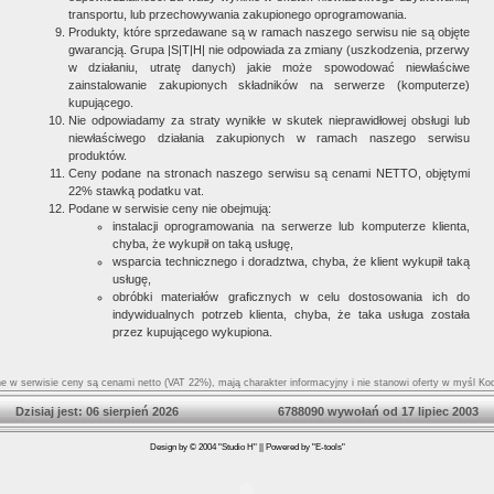
transportu, lub przechowywania zakupionego oprogramowania.
Produkty, które sprzedawane są w ramach naszego serwisu nie są objęte
gwarancją. Grupa |S|T|H| nie odpowiada za zmiany (uszkodzenia, przerwy
w działaniu, utratę danych) jakie może spowodować niewłaściwe
zainstalowanie zakupionych składników na serwerze (komputerze)
kupującego.
Nie odpowiadamy za straty wynikłe w skutek nieprawidłowej obsługi lub
niewłaściwego działania zakupionych w ramach naszego serwisu
produktów.
Ceny podane na stronach naszego serwisu są cenami NETTO, objętymi
22% stawką podatku vat.
Podane w serwisie ceny nie obejmują:
instalacji oprogramowania na serwerze lub komputerze klienta,
chyba, że wykupił on taką usługę,
wsparcia technicznego i doradztwa, chyba, że klient wykupił taką
usługę,
obróbki materiałów graficznych w celu dostosowania ich do
indywidualnych potrzeb klienta, chyba, że taka usługa została
przez kupującego wykupiona.
 w serwisie ceny są cenami netto (VAT 22%), mają charakter informacyjny i nie stanowi oferty w myśl K
Dzisiaj jest: 06 sierpień 2026 6788090 wywołań od 17 lipiec 2003
Design by © 2004 "Studio H" || Powered by "E-tools"