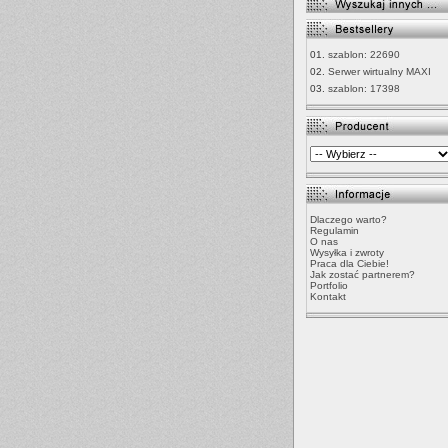
01.
szablon: 22690
02.
Serwer wirtualny MAXI
03.
szablon: 17398
Dlaczego warto?
Regulamin
O nas
Wysyłka i zwroty
Praca dla Ciebie!
Jak zostać partnerem?
Portfolio
Kontakt