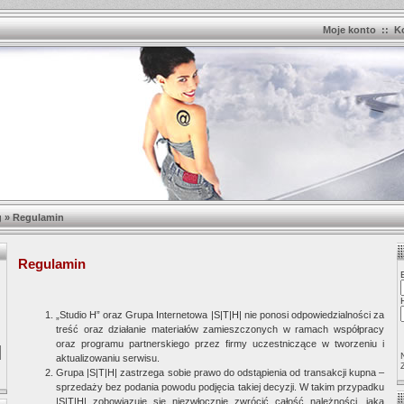
Moje konto
::
K
g
»
Regulamin
Regulamin
„Studio H” oraz Grupa Internetowa |S|T|H| nie ponosi odpowiedzialności za
treść oraz działanie materiałów zamieszczonych w ramach współpracy
oraz programu partnerskiego przez firmy uczestniczące w tworzeniu i
aktualizowaniu serwisu.
Grupa |S|T|H| zastrzega sobie prawo do odstąpienia od transakcji kupna –
sprzedaży bez podania powodu podjęcia takiej decyzji. W takim przypadku
|S|T|H| zobowiązuje się niezwłocznie zwrócić całość należności, jaką