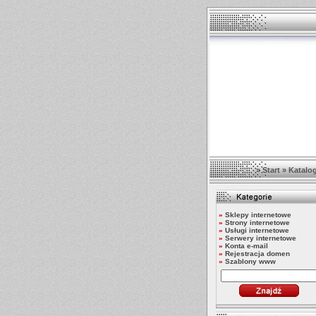
»
Start
»
Katalo
»
Sklepy internetowe
»
Strony internetowe
»
Usługi internetowe
»
Serwery internetowe
»
Konta e-mail
»
Rejestracja domen
»
Szablony www