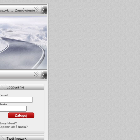
oszyk
::
Zamówienie
E-mail
Hasło
Nowy klient?
Zapomniałeś hasła?