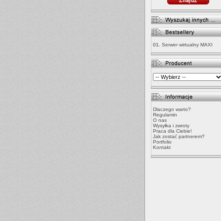
01.
Serwer wirtualny MAXI
Dlaczego warto?
Regulamin
O nas
Wysyłka i zwroty
Praca dla Ciebie!
Jak zostać partnerem?
Portfolio
Kontakt