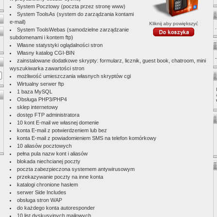
System Pocztowy (poczta przez stronę www)
System ToolsAs (system do zarządzania kontami
e-mail)
Kliknij aby powiększyć
System ToolsWebas (samodzielne zarządzanie
subdomenami i kontem ftp)
Własne statystyki oglądalności stron
Własny katalog CGI-BIN
zainstalowane dodatkowe skrypty: formularz, licznik, guest book, chatroom, mini
wyszukiwarka zawartości stron
możliwość umieszczania własnych skryptów cgi
Wirtualny serwer ftp
1 baza MySQL
Obsługa PHP3/PHP4
sklep internetowy
dostęp FTP administratora
10 kont E-mail we własnej domenie
konta E-mail z potwierdzeniem lub bez
konta E-mail z powiadomieniem SMS na telefon komórkowy
10 aliasów pocztowych
pełna pula nazw kont i aliasów
blokada niechcianej poczty
poczta zabezpieczona systemem antywirusowym
przekazywanie poczty na inne konta
katalogi chronione hasłem
serwer Side Includes
obsługa stron WAP
do każdego konta autoresponder
10 list dyskusyjnych mailowych