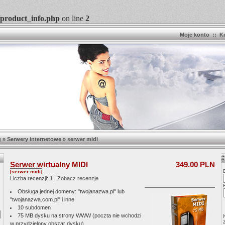
/product_info.php
on line
2
Moje konto
::
K
g
»
Serwery internetowe
»
serwer midi
Serwer wirtualny MIDI
349.00 PLN
[serwer midi]
Liczba recenzji: 1 |
Zobacz recenzje
Obsługa jednej domeny: "twojanazwa.pl" lub
"twojanazwa.com.pl" i inne
10 subdomen
75 MB dysku na strony WWW (poczta nie wchodzi
w przydzielony obszar dysku)