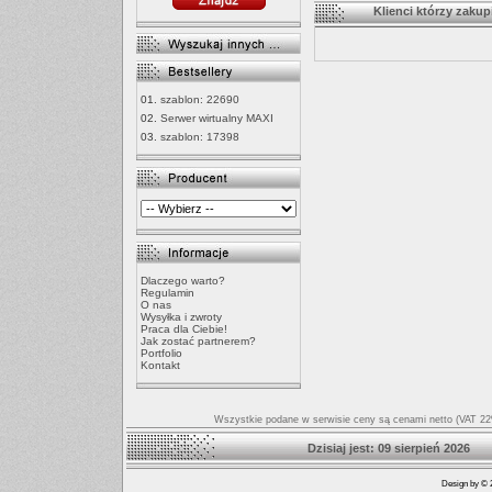
Klienci którzy zakupi
01.
szablon: 22690
02.
Serwer wirtualny MAXI
03.
szablon: 17398
Dlaczego warto?
Regulamin
O nas
Wysyłka i zwroty
Praca dla Ciebie!
Jak zostać partnerem?
Portfolio
Kontakt
Wszystkie podane w serwisie ceny są cenami netto (VAT 22%
Dzisiaj jest: 09 sierpień
Design by © 2