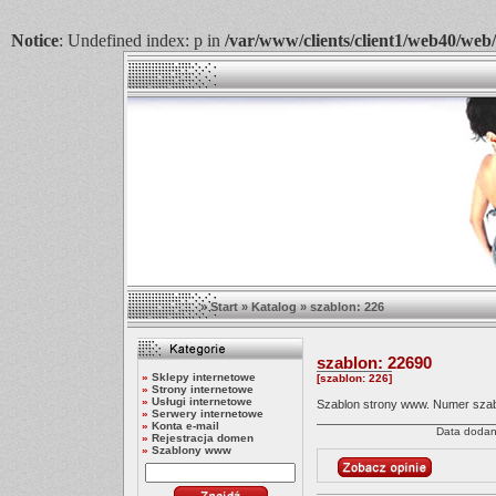
Notice
: Undefined index: p in
/var/www/clients/client1/web40/web
»
Start
»
Katalog
»
szablon: 226
szablon: 22690
»
Sklepy internetowe
[szablon: 226]
»
Strony internetowe
»
Usługi internetowe
Szablon strony www. Numer sza
»
Serwery internetowe
»
Konta e-mail
Data dodani
»
Rejestracja domen
»
Szablony www