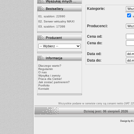
Kategorie:
01.
szablon: 22690
w
02.
Serwer wirtualny MAXI
Producenci:
03.
szablon: 17398
Cena od:
Cena do:
Data od:
Data do:
Dlaczego warto?
Regulamin
O nas
Wysyłka i zwroty
Praca dla Ciebie!
Jak zostać partnerem?
Portfolio
Kontakt
Wszystkie podane w serwisie ceny są cenami netto (VAT 22%
Dzisiaj jest: 06 sierpień
Design by © 2