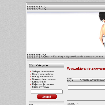
»
Start
»
Katalog
»
Wyszukiwanie zaawansowane
Wyszukiwanie zaawan
»
Sklepy internetowe
»
Strony internetowe
»
Usługi internetowe
»
Serwery internetowe
Kryteria wyszukiwan
»
Konta e-mail
»
Rejestracja domen
»
Szablony www
Pomoc
[?]