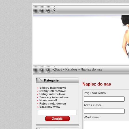
»
Start
»
Katalog
»
Napisz do nas
Napisz do nas
»
Sklepy internetowe
»
Strony internetowe
Imię i Nazwisko:
»
Usługi internetowe
»
Serwery internetowe
»
Konta e-mail
»
Rejestracja domen
Adres e-mail:
»
Szablony www
Wiadomość: