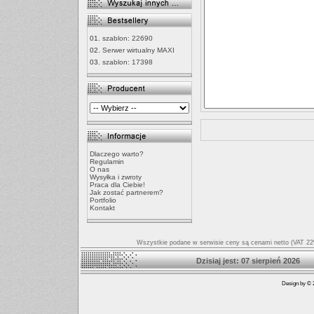
01.
szablon: 22690
02.
Serwer wirtualny MAXI
03.
szablon: 17398
Dlaczego warto?
Regulamin
O nas
Wysyłka i zwroty
Praca dla Ciebie!
Jak zostać partnerem?
Portfolio
Kontakt
Wszystkie podane w serwisie ceny są cenami netto (VAT 22%
Dzisiaj jest: 07 sierpień
Design by © 2