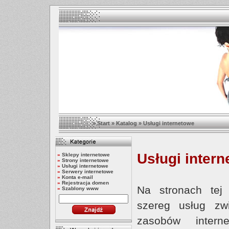
»
Start
»
Katalog
»
Usługi internetowe
Usługi inter
»
Sklepy internetowe
»
Strony internetowe
»
Usługi internetowe
»
Serwery internetowe
»
Konta e-mail
»
Rejestracja domen
Na stronach tej 
»
Szablony www
szereg usług z
zasobów intern