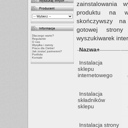
zainstalowania 
produktu na w
skończywszy na
gotowej stron
Dlaczego warto?
wyszukiwarek inte
Regulamin
O nas
Wysyłka i zwroty
Praca dla Ciebie!
Nazwa+
Jak zostać partnerem?
Portfolio
Kontakt
Instalacja
sklepu
internetowego
Instalacja
składników
sklepu
Instalacja strony