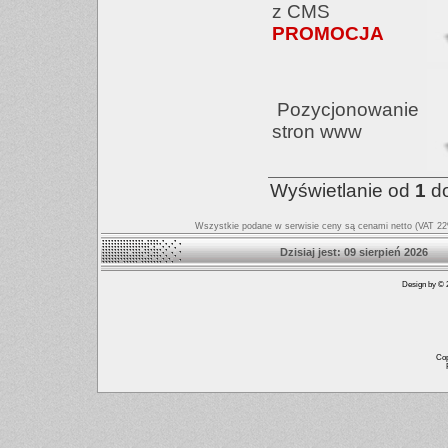
z CMS
PROMOCJA
Pozycjonowanie
stron www
Wyświetlanie od
1
d
Wszystkie podane w serwisie ceny są cenami netto (VAT 22%
Dzisiaj jest: 09 sierpień
Design by © 2
Cop