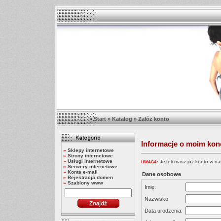
»
Start
»
Katalog
»
Załóż konto
Informacje o moim kon
»
Sklepy internetowe
»
Strony internetowe
»
Usługi internetowe
Jeżeli masz już konto w na
UWAGA:
»
Serwery internetowe
»
Konta e-mail
Dane osobowe
»
Rejestracja domen
»
Szablony www
Imię:
Nazwisko:
Data urodzenia: