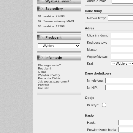
Adres e-mail:
Dane firmy
01.
szablon: 22690
Nazwa firmy:
02.
Serwer wirtualny MAXI
03.
szablon: 17398
Adres
Ulica i nr domu:
Kod pocztowy:
Miasto:
Województwo:
Kraj:
Dlaczego warto?
Regulamin
O nas
Dane dodatkowe
Wysyłka i zwroty
Praca dla Ciebie!
Nr telefonu:
Jak zostać partnerem?
Portfolio
Nr NIP:
Kontakt
Opcje
Biuletyn:
Hasło
Hasło:
Potwierdzenie hasła: